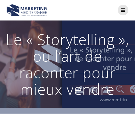
Passer
au
contenu
Le « Storytelling »,
ou l’art de
raconter pour
mieux vendre