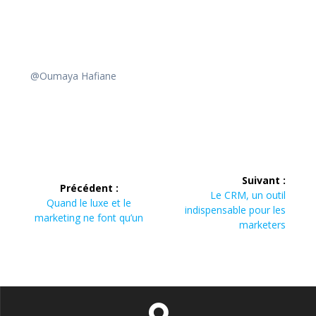
@Oumaya Hafiane
Navigation
Suivant :
Précédent :
de
Article
Le CRM, un outil
Article
Quand le luxe et le
suivant :
indispensable pour les
précédent :
marketing ne font qu’un
l’article
marketers