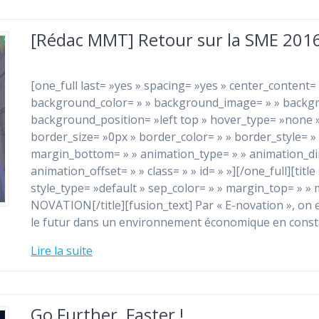
[Rédac MMT] Retour sur la SME 201
[one_full last= »yes » spacing= »yes » center_content
background_color= » » background_image= » » backg
background_position= »left top » hover_type= »none » 
border_size= »0px » border_color= » » border_style= »
margin_bottom= » » animation_type= » » animation_dir
animation_offset= » » class= » » id= » »][/one_full][title
style_type= »default » sep_color= » » margin_top= » » m
NOVATION[/title][fusion_text] Par « E-novation », on ent
le futur dans un environnement économique en const
Lire la suite
Go Further, Faster !