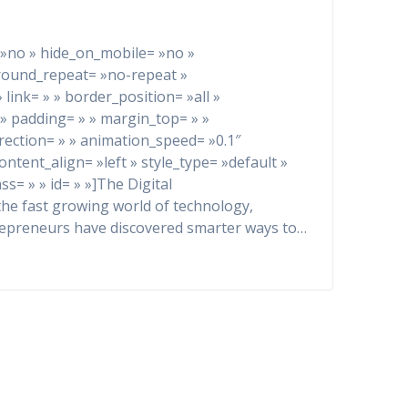
= »no » hide_on_mobile= »no »
round_repeat= »no-repeat »
link= » » border_position= »all »
 » padding= » » margin_top= » »
ection= » » animation_speed= »0.1″
 content_align= »left » style_type= »default »
s= » » id= » »]The Digital
the fast growing world of technology,
epreneurs have discovered smarter ways to…