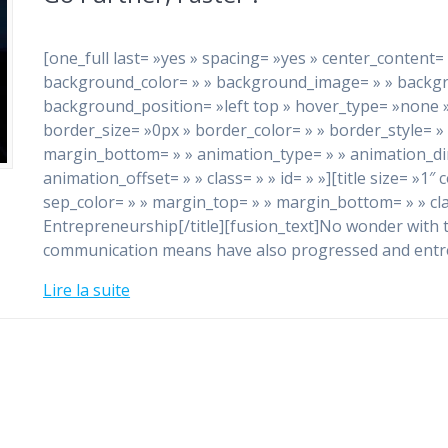
[one_full last= »yes » spacing= »yes » center_content
background_color= » » background_image= » » backg
background_position= »left top » hover_type= »none » 
border_size= »0px » border_color= » » border_style= »
margin_bottom= » » animation_type= » » animation_dir
animation_offset= » » class= » » id= » »][title size= »1″
sep_color= » » margin_top= » » margin_bottom= » » clas
Entrepreneurship[/title][fusion_text]No wonder with 
communication means have also progressed and entr
Lire la suite