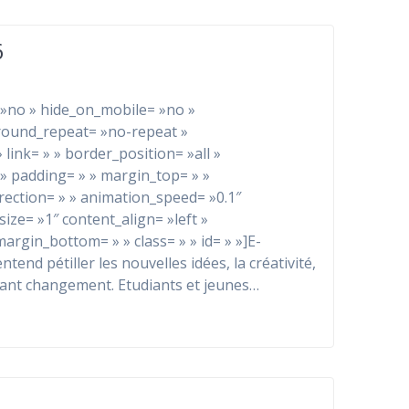
6
= »no » hide_on_mobile= »no »
round_repeat= »no-repeat »
link= » » border_position= »all »
 » padding= » » margin_top= » »
ection= » » animation_speed= »0.1″
 size= »1″ content_align= »left »
argin_bottom= » » class= » » id= » »]E-
end pétiller les nouvelles idées, la créativité,
ant changement. Etudiants et jeunes…