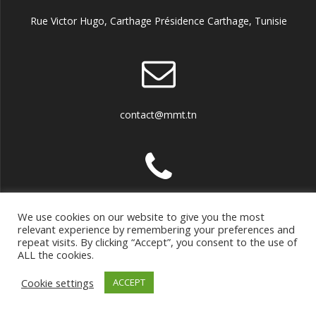
Rue Victor Hugo, Carthage Présidence Carthage, Tunisie
contact@mmt.tn
Tél : (+216) 29 230 083
We use cookies on our website to give you the most
relevant experience by remembering your preferences and
repeat visits. By clicking “Accept”, you consent to the use of
ALL the cookies.
© 2026 MMT. Construit avec WordPress et le thème
Highlight
Cookie settings
ACCEPT
Theme